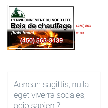
Passer
au
contenu
(450) 563-
3139
Aenean sagittis, nulla
eget viverra sodales,
odio sapien ?