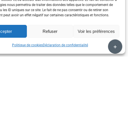
gies nous permettra de traiter des données telles que le comportement de
 les ID uniques sur ce site. Le fait de ne pas consentir ou de retirer son
 peut avoir un effet négatif sur certaines caractéristiques et fonctions.
cepter
Refuser
Voir les préférences
Bascule
Politique de cookies
Déclaration de confidentialité
de
la
zone
de
la
barre
coulissan