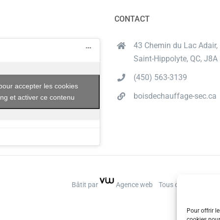
CONTACT
43 Chemin du Lac Adair,
Saint-Hippolyte, QC, J8A
(450) 563-3139
pour accepter les cookies
boisdechauffage-sec.ca
ng et activer ce contenu
Bâtit par
Agence web
Tous droits réservés
Pour offrir l
cookies pour