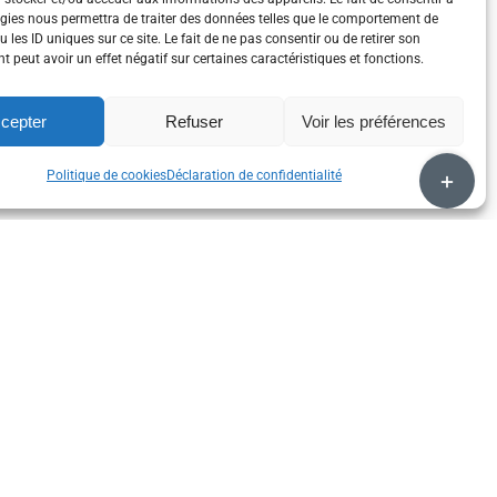
gies nous permettra de traiter des données telles que le comportement de
 les ID uniques sur ce site. Le fait de ne pas consentir ou de retirer son
 peut avoir un effet négatif sur certaines caractéristiques et fonctions.
cepter
Refuser
Voir les préférences
Bascule
Politique de cookies
Déclaration de confidentialité
de
la
zone
de
la
barre
coulissan